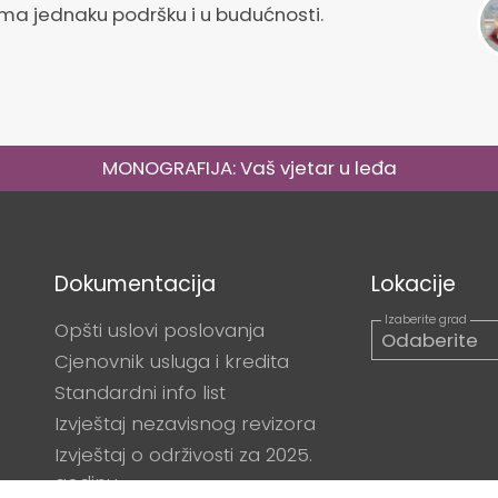
tima jednaku podršku i u budućnosti.
MONOGRAFIJA: Vaš vjetar u leđa
Dokumentacija
Lokacije
Opšti uslovi poslovanja
Cjenovnik usluga i kredita
Standardni info list
Izvještaj nezavisnog revizora
Izvještaj o održivosti za 2025.
godinu.