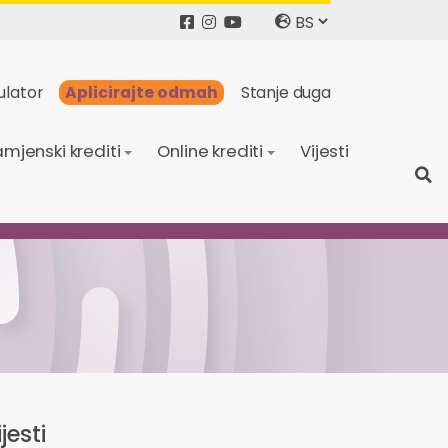
ulator
Aplicirajte odmah
Stanje duga
mjenski krediti
Online krediti
Vijesti
jesti