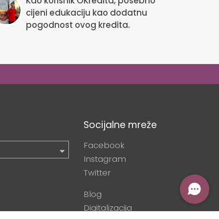
Kao korisnik OKredita, posebno
cijeni edukaciju kao dodatnu
pogodnost ovog kredita.
Socijalne mreže
Facebook
Instagram
Twitter
Blog
Digitalizacija