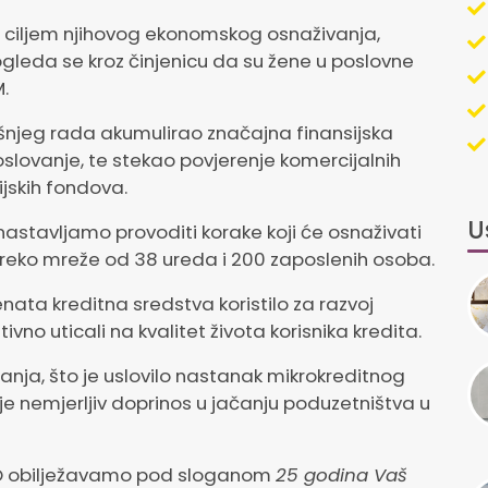
 ciljem njihovog ekonomskog osnaživanja,
ogleda se kroz činjenicu da su žene u poslovne
M.
jeg rada akumulirao značajna finansijska
poslovanje, te stekao povjerenje komercijalnih
ijskih fondova.
U
astavljamo provoditi korake koji će osnaživati
 preko mreže od 38 ureda i 200 zaposlenih osoba.
nata kreditna sredstva koristilo za razvoj
itivno uticali na kvalitet života korisnika kredita.
anja, što je uslovilo nastanak mikrokreditnog
 je nemjerljiv doprinos u jačanju poduzetništva u
SPO obilježavamo pod sloganom
25 godina Vaš