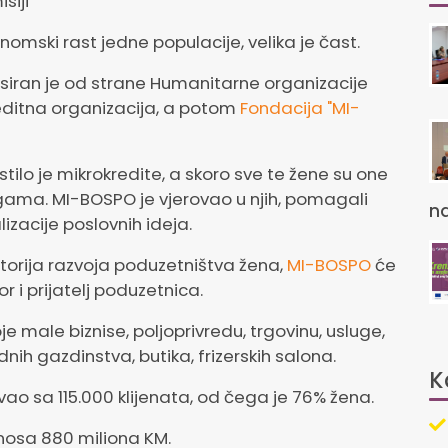
siji
onomski rast jedne populacije, velika je čast.
lasiran je od strane Humanitarne organizacije
reditna organizacija, a potom
Fondacija "MI-
tilo je mikrokredite, a skoro sve te žene su one
ugama. MI-BOSPO je vjerovao u njih, pomagali
na
izacije poslovnih ideja.
torija razvoja poduzetništva žena,
MI-BOSPO
će
or i prijatelj poduzetnica.
je male biznise, poljoprivredu, trgovinu, usluge,
ih gazdinstva, butika, frizerskih salona.
K
ao sa 115.000 klijenata, od čega je 76% žena.
znosa 880 miliona KM.