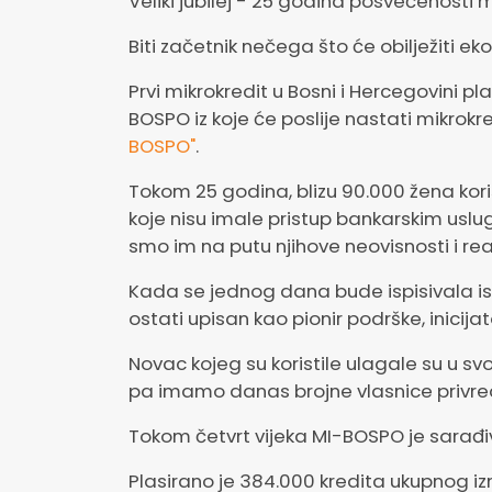
Veliki jubilej - 25 godina posvećenosti mi
Biti začetnik nečega što će obilježiti ek
Prvi mikrokredit u Bosni i Hercegovini p
BOSPO iz koje će poslije nastati mikrok
BOSPO"
.
Tokom 25 godina, blizu 90.000 žena koris
koje nisu imale pristup bankarskim usl
smo im na putu njihove neovisnosti i real
Kada se jednog dana bude ispisivala is
ostati upisan kao pionir podrške, inicijat
Novac kojeg su koristile ulagale su u svo
pa imamo danas brojne vlasnice privredn
Tokom četvrt vijeka MI-BOSPO je sarađiv
Plasirano je 384.000 kredita ukupnog i