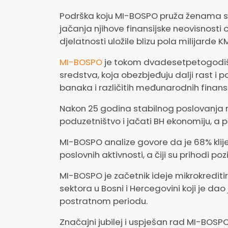
Podrška koju MI-BOSPO pruža ženama s
jačanja njihove finansijske neovisnosti 
djelatnosti uložile blizu pola milijarde K
MI-BOSPO
je tokom dvadesetpetogodišn
sredstva, koja obezbjeđuju dalji rast i 
banaka i različitih međunarodnih finans
Nakon 25 godina stabilnog poslovanja n
poduzetništvo i jačati BH ekonomiju, a
MI-BOSPO analize govore da je 68% klije
poslovnih aktivnosti, a čiji su prihodi poz
MI-BOSPO je začetnik ideje mikrokreditir
sektora u Bosni i Hercegovini koji je dao
postratnom periodu.
Značajni jubilej i uspješan rad MI-BO