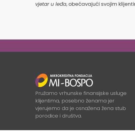
vjetar u leđa
, obećavajući svojim klijen
Pružamo vrhunske finansijske usluge
klijentima, posebno ženama jer
vjerujemo da je osnažena žena stub
porodice i društva.