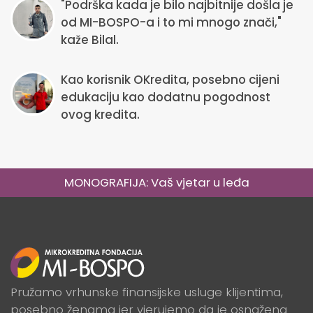
"Podrška kada je bilo najbitnije došla je
od MI-BOSPO-a i to mi mnogo znači,"
kaže Bilal.
Kao korisnik OKredita, posebno cijeni
edukaciju kao dodatnu pogodnost
ovog kredita.
MONOGRAFIJA: Vaš vjetar u leđa
Pružamo vrhunske finansijske usluge klijentima,
posebno ženama jer vjerujemo da je osnažena