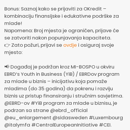
Bonus: Saznaj kako se prijaviti za OKredit –
kombinaciju finansijske i edukativne podrške za
mlade!
Napomena: Broj mjesta je ograničen, prijave će
se zatvoriti nakon popunjavanja kapaciteta.
👉 Zato požuri, prijavi se
ovdje
i osiguraj svoje
mjesto:
📢 Događaj je podržan kroz MI-BOSPO u okviru
EBRD’s Youth in Business (YiB) / EBRDov program
za mlade u biznis – inicijativu koja pomaže
mladima (do 35 godina) da pokrenu i razviju
biznis uz pristup finansiranju i stručnim savjetima.
@EBRD-ov #YiB program za mlade u biznisu, je
podrzan sa strane @ebrd_official
@eu_enlargement @sidasweden #Luxembourg
@italymfa #CentralEuropeanInitiative #CEI.