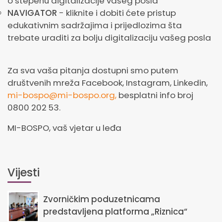
o stepenu digitalizacije vašeg posla
NAVIGATOR
- kliknite i dobiti ćete pristup
edukativnim sadržajima i prijedlozima šta
trebate uraditi za bolju digitalizaciju vašeg posla
Za sva vaša pitanja dostupni smo putem
društvenih mreža Facebook, Instagram, Linkedin,
mi-bospo@mi-bospo.org,
besplatni info broj
0800 202 53.
MI-BOSPO, vaš vjetar u leđa
Vijesti
Zvorničkim poduzetnicama
predstavljena platforma „Riznica“