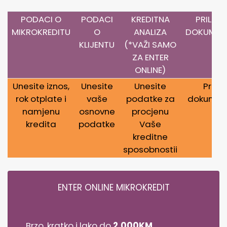
PODACI O
PODACI
KREDITNA
PRILAG
MIKROKREDITU
O
ANALIZA
DOKUMEN
KLIJENTU
(*VAŽI SAMO
ZA ENTER
ONLINE)
Unesite iznos,
Unesite
Unesite
Prilož
rok otplate i
vaše
podatke za
dokument
namjenu
osnovne
procjenu
kredita
podatke
Vaše
kreditne
sposobnostii
ENTER ONLINE MIKROKREDIT
Brzo, kratko i lako do
2.000KM