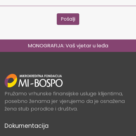
Pošalji
MONOGRAFIJA: Vaš vjetar u leđa
Pružamo vrhunske finansijske usluge klijentima,
posebno ženama jer vjerujemo da je osnažena
žena stub porodice i društva.
Dokumentacija