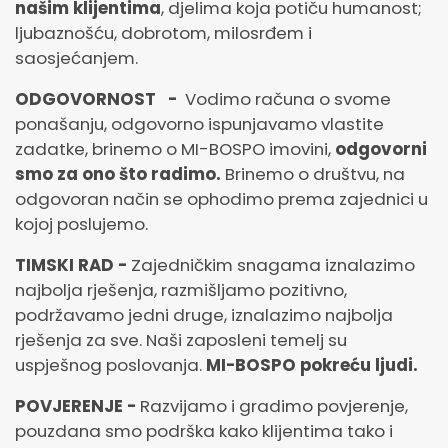
našim klijentima
, djelima koja potiču humanost;
ljubaznošću, dobrotom, milosrđem i
saosjećanjem.
ODGOVORNOST -
Vodimo računa o svome
ponašanju, odgovorno ispunjavamo vlastite
zadatke, brinemo o MI-BOSPO imovini,
odgovorni
smo za ono što radimo.
Brinemo o društvu, na
odgovoran način se ophodimo prema zajednici u
kojoj poslujemo.
TIMSKI RAD -
Zajedničkim snagama iznalazimo
najbolja rješenja, razmišljamo pozitivno,
podržavamo jedni druge, iznalazimo najbolja
rješenja za sve. Naši zaposleni temelj su
uspješnog poslovanja.
MI-BOSPO pokreću ljudi.
POVJERENJE -
Razvijamo i gradimo povjerenje,
pouzdana smo podrška kako klijentima tako i