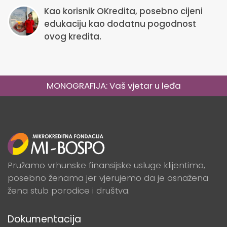
Kao korisnik OKredita, posebno cijeni
edukaciju kao dodatnu pogodnost
ovog kredita.
MONOGRAFIJA: Vaš vjetar u leđa
Pružamo vrhunske finansijske usluge klijentima,
posebno ženama jer vjerujemo da je osnažena
žena stub porodice i društva.
Dokumentacija