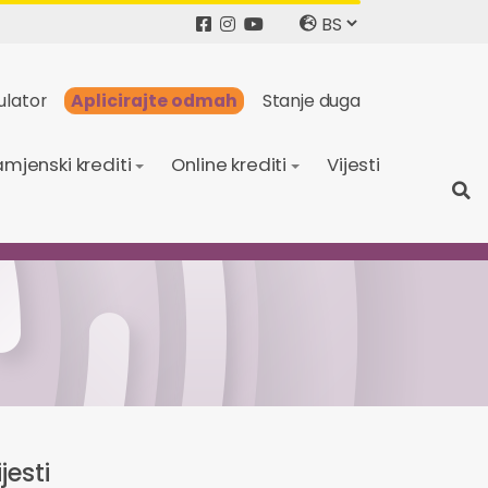
ulator
Aplicirajte odmah
Stanje duga
mjenski krediti
Online krediti
Vijesti
jesti