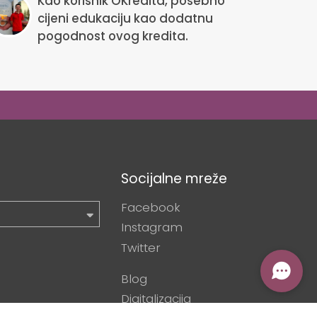
Kao korisnik OKredita, posebno
cijeni edukaciju kao dodatnu
pogodnost ovog kredita.
Socijalne mreže
Facebook
Instagram
Twitter
Blog
Digitalizacija
mikropoduzetnika