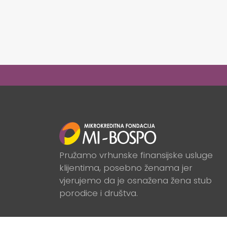
Pružamo vrhunske finansijske usluge
klijentima, posebno ženama jer
vjerujemo da je osnažena žena stub
porodice i društva.