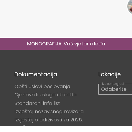
MONOGRAFIJA: Vaš vjetar u leđa
Dokumentacija
Lokacije
Opšti uslovi poslovanja
Cjenovnik usluga i kredita
Standardni info list
Izvještaj nezavisnog revizora
Izvještaj o održivosti za 2025.
godinu.