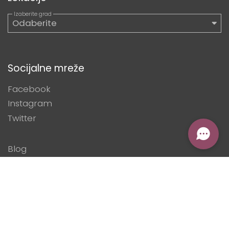
Socijalne mreže
Facebook
Instagram
Twitter
Blog
Digitalizacija mikropoduzetnika
Sva prava pridržana © 2026 by
MI-BOSPO
0800 202 53
|
mi-bospo@mi-bospo.org