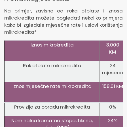
Na primjer, zavisno od roka otplate i iznosa
mikrokredita možete pogledati nekoliko primjera
kako bi izgledale mjesečne rate i uslovi korištenja
mikrokredita*
Iznos mikrokredita
3.000
KM
Rok otplate mikrokredita
24
mjeseca
Iznos mjesečne rate mikrokredita
158,61 KM
Provizija za obradu mikrokredita
0%
Nominalna kamatna stopa, fiksna,
24%