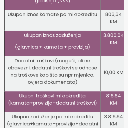
godišnja (NKS)
Ukupan iznos kamate po mikrokreditu
806,64
KM
Ukupan iznos zaduženja
3.806,64
KM
(glavnica + kamata + provizija)
Dodatni troškovi (mogući, ali ne
obavezni. dodatni troškovi se odnose
10,00 KM
na troškove kao što su npr mjenica,
ovjera dokumenata)
Ukupni troškovi mikrokredita
816,64
(kamata+provizija+dodatni troškovi)
KM
Ukupno zaduženje po mikrokreditu
3.816,64
(glavnica+kamata+provizija+dodatni
KM