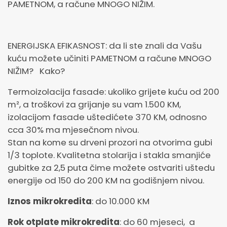
PAMETNOM, a račune MNOGO NIŽIM.
ENERGIJSKA EFIKASNOST: da li ste znali da Vašu
kuću možete učiniti PAMETNOM a račune MNOGO
NIŽIM? Kako?
Termoizolacija fasade: ukoliko grijete kuću od 200
m², a troškovi za grijanje su vam 1.500 KM,
izolacijom fasade uštedićete 370 KM, odnosno
cca 30% ma mjesečnom nivou.
Stan na kome su drveni prozori na otvorima gubi
1/3 toplote. Kvalitetna stolarija i stakla smanjiće
gubitke za 2,5 puta čime možete ostvariti uštedu
energije od 150 do 200 KM na godišnjem nivou.
Iznos mikrokredita
: do 10.000 KM
Rok otplate mikrokredita
: do 60 mjeseci, a