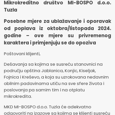
Mikrokreditno društvo MI-BOSPO d.o.o.
Tuzla
Posebne mjere za ublažavanje i oporavak
od poplava iz oktobra/listopada 2024.
godine – ove mjere su privremenog
karaktera i primjenjuju se do opoziva
Poštovani klijenti,
Dešavanja sa kojima se susreću stanovnici na
području opština Jablanica, Konjic, Kiseljak,
Fojnica i Kreševo, a koja su uzrokovana nedavnim
obilnim padavinama utiču na sve sfere života i
poslovanja pa samim tim i na otplatu
mikrokredita.
MKD MI-BOSPO d.o.o. Tuzla će adekvatno
odgovoriti na izazove sa kojima se klijenti susreću