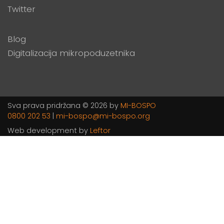
Twitter
Blog
Digitalizacija mikropoduzetnika
Sva prava pridržana © 2026 by
MI-BOSPO
0800 202 53
|
mi-bospo@mi-bospo.org
Web development by
Leftor