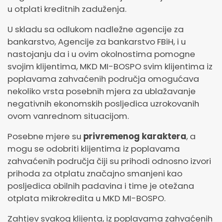
u otplati kreditnih zaduženja.
U skladu sa odlukom nadležne agencije za
bankarstvo, Agencije za bankarstvo FBiH, i u
nastojanju da i u ovim okolnostima pomogne
svojim klijentima, MKD MI-BOSPO svim klijentima iz
poplavama zahvaćenih područja omogućava
nekoliko vrsta posebnih mjera za ublažavanje
negativnih ekonomskih posljedica uzrokovanih
ovom vanrednom situacijom.
Posebne mjere su
privremenog karaktera
, a
mogu se odobriti klijentima iz poplavama
zahvaćenih područja čiji su prihodi odnosno izvori
prihoda za otplatu značajno smanjeni kao
posljedica obilnih padavina i time je otežana
otplata mikrokredita u MKD MI-BOSPO.
Zahtjev svakog klijenta, iz poplavama zahvaćenih