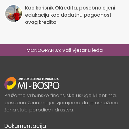
Kao korisnik OKredita, posebno cijeni
edukaciju kao dodatnu pogodnost
ovog kredita.
MONOGRAFIJA: Vaš vjetar u leđa
Pružamo vrhunske finansijske usluge klijentima,
posebno ženama jer vjerujemo da je osnažena
žena stub porodice i društva.
Dokumentacija