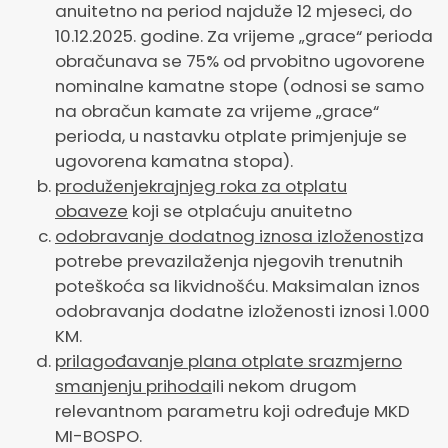
anuitetno na period najduže 12 mjeseci, do
10.12.2025. godine. Za vrijeme „grace“ perioda
obračunava se 75% od prvobitno ugovorene
nominalne kamatne stope (odnosi se samo
na obračun kamate za vrijeme „grace“
perioda, u nastavku otplate primjenjuje se
ugovorena kamatna stopa).
produženje
krajnjeg
roka
za
otplatu
obaveze
koji se otplaćuju anuitetno
odobravanje dodatnog iznosa izloženosti
za
potrebe prevazilaženja njegovih trenutnih
poteškoća sa likvidnošću. Maksimalan iznos
odobravanja dodatne izloženosti iznosi 1.000
KM.
prilagođavanje plana otplate srazmjerno
smanjenju prihoda
ili nekom drugom
relevantnom parametru koji određuje MKD
MI-BOSPO.